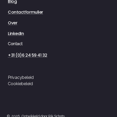
Blog
Contactformulier
Over
LinkedIn
Contact
+31 (0)6 24 59 41 32
Privacybeleid
Cookiebeleid
Jan Campertstraat 7 kantoor 1.10 | 6416 SG Heerlen Nederland |
©
2026
. Ontwikkeld door Rik Schots