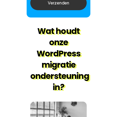
Verzenden
Wat houdt
onze
WordPress
migratie
ondersteuning
in?