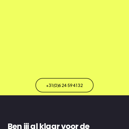
+31 (0)6 24 59 41 32
Ben
jij
al
klaar
voor
de