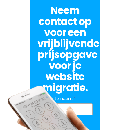
Neem
contact op
voor een
vrijblijvende
prijsopgave
voor je
website
migratie.
Je naam
*
E-mailadres
*