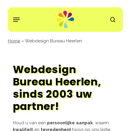
Skip
to
Menu
main
search
content
Home
»
Webdesign Bureau Heerlen
Webdesign
Bureau Heerlen,
sinds 2003 uw
partner!
Houd u van een
persoonlijke aanpak
, waarin
kwaliteit
en
tevredenheid
hoog op ons lijstje